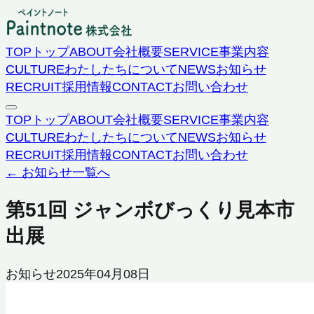
TOP
トップ
ABOUT
会社概要
SERVICE
事業内容
CULTURE
わたしたちについて
NEWS
お知らせ
RECRUIT
採用情報
CONTACT
お問い合わせ
TOP
トップ
ABOUT
会社概要
SERVICE
事業内容
CULTURE
わたしたちについて
NEWS
お知らせ
RECRUIT
採用情報
CONTACT
お問い合わせ
← お知らせ一覧へ
第51回 ジャンボびっくり見本市
出展
お知らせ
2025年04月08日