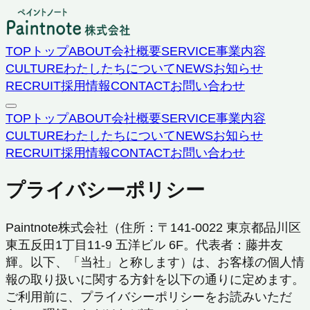
TOP
トップ
ABOUT
会社概要
SERVICE
事業内容
CULTURE
わたしたちについて
NEWS
お知らせ
RECRUIT
採用情報
CONTACT
お問い合わせ
TOP
トップ
ABOUT
会社概要
SERVICE
事業内容
CULTURE
わたしたちについて
NEWS
お知らせ
RECRUIT
採用情報
CONTACT
お問い合わせ
プライバシーポリシー
Paintnote株式会社（住所：〒141-0022 東京都品川区
東五反田1丁目11-9 五洋ビル 6F。代表者：藤井友
輝。以下、「当社」と称します）は、お客様の個人情
報の取り扱いに関する方針を以下の通りに定めます。
ご利用前に、プライバシーポリシーをお読みいただ