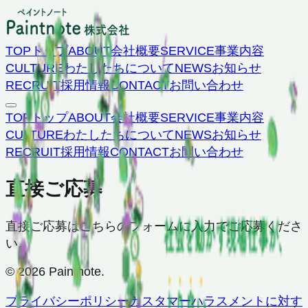
TOP
トップ
ABOUT
会社概要
SERVICE
事業内容
CULTURE
わたしたちについて
NEWS
お知らせ
RECRUIT
採用情報
CONTACT
お問い合わせ
TOP
トップ
ABOUT
会社概要
SERVICE
事業内容
CULTURE
わたしたちについて
NEWS
お知らせ
RECRUIT
採用情報
CONTACT
お問い合わせ
直接ご応募
直接ご応募はこちらのフォームに入力でご応募くださ
い。
© 2026 Paintnote.
プライバシーポリシー
カスタマーハラスメントに対す